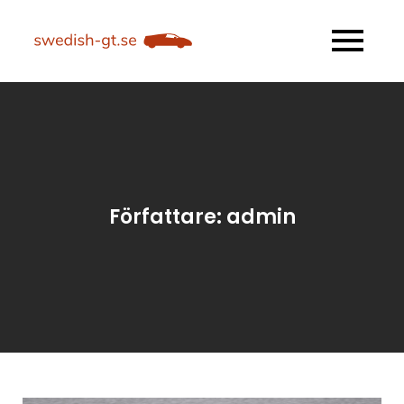
Skip
to
swedish-gt.se
Allt du behöver veta om
content
motorsport
Författare:
admin