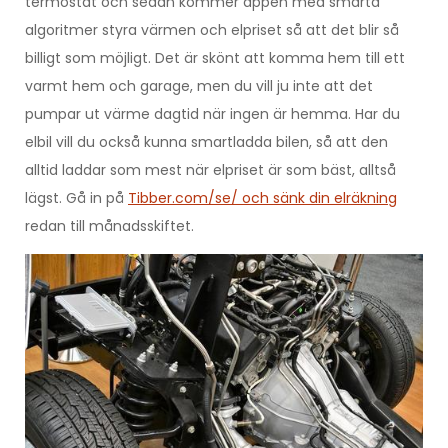
termostat och sedan kommer appen med smarta
algoritmer styra värmen och elpriset så att det blir så
billigt som möjligt. Det är skönt att komma hem till ett
varmt hem och garage, men du vill ju inte att det
pumpar ut värme dagtid när ingen är hemma. Har du
elbil vill du också kunna smartladda bilen, så att den
alltid laddar som mest när elpriset är som bäst, alltså
lägst. Gå in på
Tibber.com/se/ och sänk din elräkning
redan till månadsskiftet.